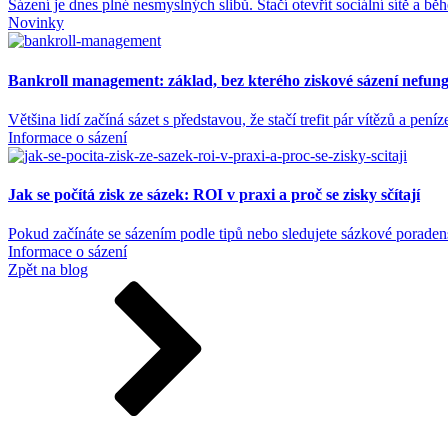
Sázení je dnes plné nesmyslných slibů. Stačí otevřít sociální sítě a bě
Novinky
Bankroll management: základ, bez kterého ziskové sázení nefun
Většina lidí začíná sázet s představou, že stačí trefit pár vítězů a peníz
Informace o sázení
Jak se počítá zisk ze sázek: ROI v praxi a proč se zisky sčítají
Pokud začínáte se sázením podle tipů nebo sledujete sázkové poradens
Informace o sázení
Zpět na blog