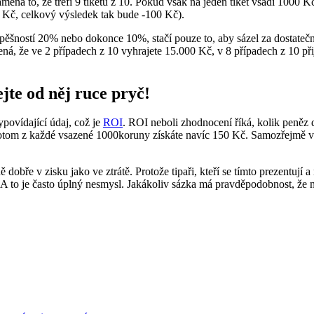
mená to, že trefí 9 tiketů z 10. Pokud však na jeden tiket vsadí 1000 K
0 Kč, celkový výsledek tak bude -100 Kč).
pěšností 20% nebo dokonce 10%, stačí pouze to, aby sázel za dostateč
ná, že ve 2 případech z 10 vyhrajete 15.000 Kč, v 8 případech z 10 př
jte od něj ruce pryč!
ypovídající údaj, což je
ROI
. ROI neboli zhodnocení říká, kolik peněz
otom z každé vsazené 1000koruny získáte navíc 150 Kč. Samozřejmě v p
obře v zisku jako ve ztrátě. Protože tipaři, kteří se tímto prezentují 
. A to je často úplný nesmysl. Jakákoliv sázka má pravděpodobnost, že n