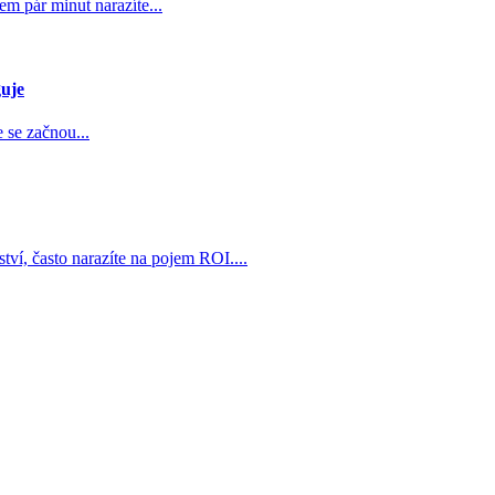
hem pár minut narazíte...
guje
e se začnou...
tví, často narazíte na pojem ROI....