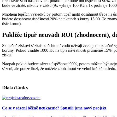
Představte si to následovně - pokud tipař bude mít úspěšnost 90%, zna
bude ve ztrátě, nikoliv v zisku (9x vyhraje 100 Kč a 1x prohraje 100
Mnohem lepších výsledků by přitom tipař mohl dosáhnout třeba i s ús
budete dosahovat úspěšnosti 20% na tiketech s kurzy 15,00. To zname
tisíc korun).
Pakliže tipař neuvádí ROI (zhodnocení), de
Skutečně ziskoví sázkaři z těchto důvodů užívají zcela jednoznačně v
koruny. Pokud vsadíte 1000 Kč na tip s návratností průměrně 15%, p
zisku.
Naopak pokud budete sázet s úspěšností 90%, potom můžete být stejně d
sázení, ale pouze iluzi, že můžete zbohatnout ve velmi krátkém sledu
Dlaší články
Co se v sázení běžně neukazuje? Spustili jsme nový projekt