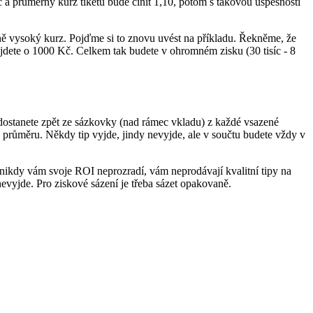
č a průměrný kurz tiketu bude činit 1,10, potom s takovou úspěšností
ně vysoký kurz. Pojďme si to znovu uvést na příkladu. Řekněme, že
ijdete o 1000 Kč. Celkem tak budete v ohromném zisku (30 tisíc - 8
 dostanete zpět ze sázkovky (nad rámec vkladu) z každé vsazené
růměru. Někdy tip vyjde, jindy nevyjde, ale v součtu budete vždy v
a nikdy vám svoje ROI neprozradí, vám neprodávají kvalitní tipy na
evyjde. Pro ziskové sázení je třeba sázet opakovaně.