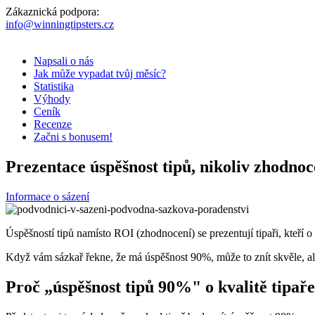
Zákaznická podpora:
info@winningtipsters.cz
Napsali o nás
Jak může vypadat tvůj měsíc?
Statistika
Výhody
Ceník
Recenze
Začni s bonusem!
Prezentace úspěšnost tipů, nikoliv zhodno
Informace o sázení
Úspěšností tipů namísto ROI (zhodnocení) se prezentují tipaři, kteří o 
Když vám sázkař řekne, že má úspěšnost 90%, může to znít skvěle, ale 
Proč „úspěšnost tipů 90%" o kvalitě tipa