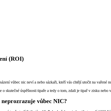
cení (ROI)
sázení vůbec nic neví a nebo sázkaři, kteří vás chtějí utočit na vařené n
o skutečné úspěšnosti tipaře a tedy o tom, zdali je tipař v zisku nebo 
ře neprozrazuje vůbec NIC?